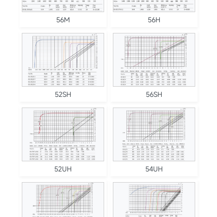
56M
56H
52SH
56SH
52UH
54UH